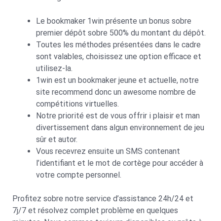
Le bookmaker 1win présente un bonus sobre
premier dépôt sobre 500% du montant du dépôt.
Toutes les méthodes présentées dans le cadre
sont valables, choisissez une option efficace et
utilisez-la.
1win est un bookmaker jeune et actuelle, notre
site recommend donc un awesome nombre de
compétitions virtuelles.
Notre priorité est de vous offrir i plaisir et man
divertissement dans algun environnement de jeu
sûr et autor.
Vous recevrez ensuite un SMS contenant
l’identifiant et le mot de cortège pour accéder à
votre compte personnel.
Profitez sobre notre service d’assistance 24h/24 et
7j/7 et résolvez complet problème en quelques