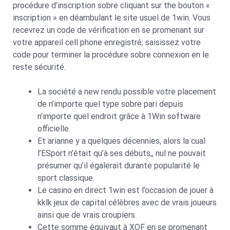
procédure d’inscription sobre cliquant sur the bouton «
inscription » en déambulant le site usuel de 1win. Vous
recevrez un code de vérification en se promenant sur
votre appareil cell phone enregistré; saisissez votre
code pour terminer la procédure sobre connexion en le
reste sécurité.
La société a new rendu possible votre placement
de n’importe quel type sobre pari depuis
n’importe quel endroit grâce à 1Win software
officielle.
Et arianne y a quelques décennies, alors la cual
l’ESport n’était qu’à ses débuts,, nul ne pouvait
présumer qu’il égalerait durante popularité le
sport classique.
Le casino en direct 1win est l’occasion de jouer à
kklk jeux de capital célèbres avec de vrais joueurs
ainsi que de vrais croupiers.
Cette somme équivaut à XOF en se promenant