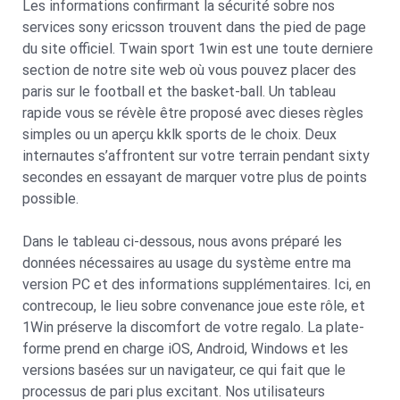
Les informations confirmant la sécurité sobre nos
services sony ericsson trouvent dans the pied de page
du site officiel. Twain sport 1win est une toute derniere
section de notre site web où vous pouvez placer des
paris sur le football et the basket-ball. Un tableau
rapide vous se révèle être proposé avec dieses règles
simples ou un aperçu kklk sports de le choix. Deux
internautes s’affrontent sur votre terrain pendant sixty
secondes en essayant de marquer votre plus de points
possible.
Dans le tableau ci-dessous, nous avons préparé les
données nécessaires au usage du système entre ma
version PC et des informations supplémentaires. Ici, en
contrecoup, le lieu sobre convenance joue este rôle, et
1Win préserve la discomfort de votre regalo. La plate-
forme prend en charge iOS, Android, Windows et les
versions basées sur un navigateur, ce qui fait que le
processus de pari plus excitant. Nos utilisateurs