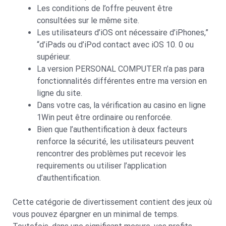
Les conditions de l’offre peuvent être
consultées sur le même site.
Les utilisateurs d’iOS ont nécessaire d’iPhones,”
“d’iPads ou d’iPod contact avec iOS 10. 0 ou
supérieur.
La version PERSONAL COMPUTER n’a pas para
fonctionnalités différentes entre ma version en
ligne du site.
Dans votre cas, la vérification au casino en ligne
1Win peut être ordinaire ou renforcée.
Bien que l’authentification à deux facteurs
renforce la sécurité, les utilisateurs peuvent
rencontrer des problèmes put recevoir les
requirements ou utiliser l’application
d’authentification.
Cette catégorie de divertissement contient des jeux où
vous pouvez épargner en un minimal de temps.