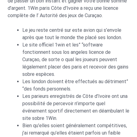
de passer un bon instant et gagner votre bonne somme
d’argent. 1Win paris Côte d’Ivoire a reçu une licence
complète de l’ Autorité des jeux de Curaçao.
Le jeu reste centré sur este avion qui s’envole
après que tout le monde the placé ses london.
Le site officiel 1win et les” “software
fonctionnent sous los angeles licence de
Curaçao, de sorte o qual les joueurs peuvent
légalement placer des paris et recevoir des gains
sobre espèces.
Les london doivent être effectués au détriment”
“des fonds personnels.
Les parieurs enregistrés de Côte d’Ivoire ont una
possibilité de percevoir n’importe quel
événement sportif directement en déambulant le
site sobre 1Win.
Bien qu’elles soient généralement compétitives,
j’ai remarqué qu’elles étaient parfois un faible