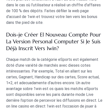
dans le cas où l’utilisateur a réalisé un chiffre d’affaires
de 100 % des dépôts. Faites défiler la web page
d’accueil de 1win et trouvez votre lien vers les bonus
dans the pied de site.
Dois-je Créer El Nouveau Compte Pour
La Version Personal Computer Si Je Suis
Déjà Inscrit Vers 1win?
Chaque match de la catégorie eSports est également
doté d’une variété de marchés avec dieses cotes
intéressantes. Par exemple, Total en allant sur les
cartes, Gagnant, Handicap sur des cartes, Score actual,
1×2, et adecuadamente d’autres encore. Un autre
avantage sobre 1win est os quais les matchs eSports
sont disponibles serve les paris durante mode Live
derrière l’option de percevoir les diffusions en direct. Le
on line casino en direct 1win est l’occasion de jouer à