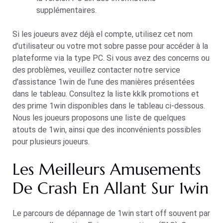
supplémentaires.
Si les joueurs avez déjà el compte, utilisez cet nom
d’utilisateur ou votre mot sobre passe pour accéder à la
plateforme via la type PC. Si vous avez des concerns ou
des problèmes, veuillez contacter notre service
d’assistance 1win de l’une des manières présentées
dans le tableau. Consultez la liste kklk promotions et
des prime 1win disponibles dans le tableau ci-dessous.
Nous les joueurs proposons une liste de quelques
atouts de 1win, ainsi que des inconvénients possibles
pour plusieurs joueurs.
Les Meilleurs Amusements
De Crash En Allant Sur 1win
Le parcours de dépannage de 1win start off souvent par