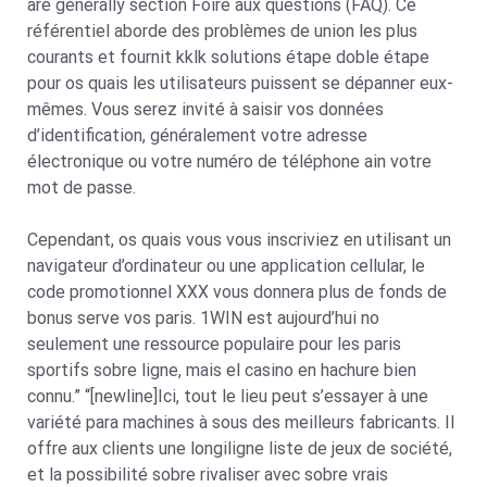
are generally section Foire aux questions (FAQ). Ce
référentiel aborde des problèmes de union les plus
courants et fournit kklk solutions étape doble étape
pour os quais les utilisateurs puissent se dépanner eux-
mêmes. Vous serez invité à saisir vos données
d’identification, généralement votre adresse
électronique ou votre numéro de téléphone ain votre
mot de passe.
Cependant, os quais vous vous inscriviez en utilisant un
navigateur d’ordinateur ou une application cellular, le
code promotionnel XXX vous donnera plus de fonds de
bonus serve vos paris. 1WIN est aujourd’hui no
seulement une ressource populaire pour les paris
sportifs sobre ligne, mais el casino en hachure bien
connu.” “[newline]Ici, tout le lieu peut s’essayer à une
variété para machines à sous des meilleurs fabricants. Il
offre aux clients une longiligne liste de jeux de société,
et la possibilité sobre rivaliser avec sobre vrais