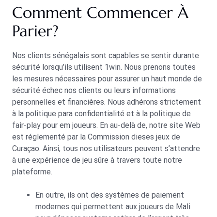
Comment Commencer À
Parier?
Nos clients sénégalais sont capables se sentir durante
sécurité lorsqu’ils utilisent 1win. Nous prenons toutes
les mesures nécessaires pour assurer un haut monde de
sécurité échec nos clients ou leurs informations
personnelles et financières. Nous adhérons strictement
à la politique para confidentialité et à la politique de
fair-play pour em joueurs. En au-delà de, notre site Web
est réglementé par la Commission dieses jeux de
Curaçao. Ainsi, tous nos utilisateurs peuvent s’attendre
à une expérience de jeu sûre à travers toute notre
plateforme.
En outre, ils ont des systèmes de paiement
modernes qui permettent aux joueurs de Mali