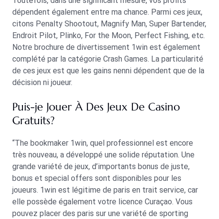
Toutefois, dans une significant mesure, vos profits
dépendent également entre ma chance. Parmi ces jeux,
citons Penalty Shootout, Magnify Man, Super Bartender,
Endroit Pilot, Plinko, For the Moon, Perfect Fishing, etc.
Notre brochure de divertissement 1win est également
complété par la catégorie Crash Games. La particularité
de ces jeux est que les gains nenni dépendent que de la
décision ni joueur.
Puis-je Jouer À Des Jeux De Casino
Gratuits?
“The bookmaker 1win, quel professionnel est encore
très nouveau, a développé une solide réputation. Une
grande variété de jeux, d’importants bonus de juste,
bonus et special offers sont disponibles pour les
joueurs. 1win est légitime de paris en trait service, car
elle possède également votre licence Curaçao. Vous
pouvez placer des paris sur une variété de sporting