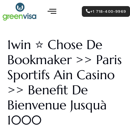
Skip
Post
Menu
to
navigation
+1 718-400-9969
content
1win ⭐ Chose De
Bookmaker >> Paris
Sportifs Ain Casino
>> Benefit De
Bienvenue Jusquà
1000