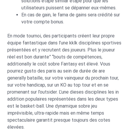
solutions étape similar étape pour que les
utilisateurs puissent se dépanner eux-mêmes.
En cas de gain, le fama de gains sera crédité sur
votre compte bonus.
En mode tournoi, des participants créent leur propre
équipe fantastique dans l’une kklk disciplines sportives
présentées et y recrutent des joueurs. Plus le joueur
réel est bon durante” “bouts de compétences,
additionally le coût sobre Fantasy est élevé. Vous
pourrez gusto des paris au sein de durée de are
generally bataille, sur votre vainqueur du prochain tour,
sur votre handicap, sur un KO au top tour et en se
promenant sur l’outsider. L’une dieses disciplines les in
addition populaires représentées dans les deux types
est le basket-ball. Une dynamique sobre jeu
imprévisible, ultra-rapide mais en même temps
spectaculaire garantit presque toujours des cotes
élevées.