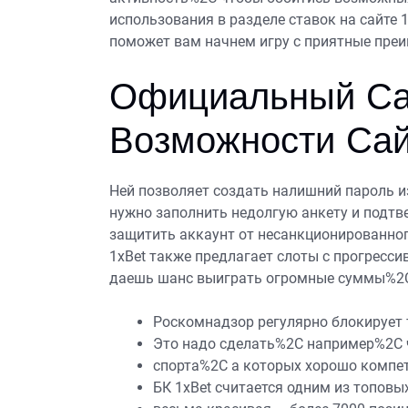
использования в разделе ставок на сайте 
поможет вам начнем игру с приятные пре
Официальный Са
Возможности Са
Ней позволяет создать налишний пароль и
нужно заполнить недолгую анкету и подтв
защитить аккаунт от несанкционированног
1xBet также предлагает слоты с прогресс
даешь шанс выиграть огромные суммы%2C
Роскомнадзор регулярно блокирует 
Это надо сделать%2C например%2C ч
спорта%2C а которых хорошо компе
БК 1xBet считается одним из топов