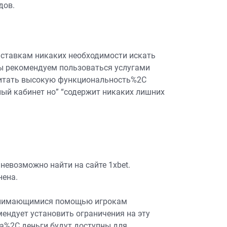
дов.
 ставкам никаких необходимости искать
мы рекомендуем пользоваться услугами
читать высокую функциональность%2C
ый кабинет но” “содержит никаких лишних
невозможно найти на сайте 1xbet.
нена.
занимающимися помощью игрокам
ендует установить ограничения на эту
а%2C деньги будут доступны для