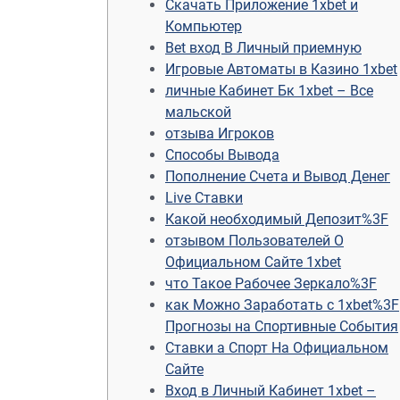
Скачать Приложение 1xbet и
Компьютер
Bet вход В Личный приемную
Игровые Автоматы в Казино 1xbet
личные Кабинет Бк 1xbet – Все
мальской
отзыва Игроков
Способы Вывода
Пополнение Счета и Вывод Денег
Live Ставки
Какой необходимый Депозит%3F
отзывом Пользователей О
Официальном Сайте 1xbet
что Такое Рабочее Зеркало%3F
как Можно Заработать с 1xbet%3F
Прогнозы на Спортивные События
Ставки а Спорт На Официальном
Сайте
Вход в Личный Кабинет 1xbet –