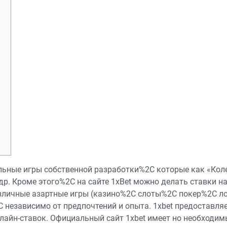
льные игры собственной разработки%2C которые как «Ко
р. Кроме этого%2C на сайте 1xBet можно делать ставки н
личные азартные игры (казино%2C слоты%2C покер%2C лоте
C независимо от предпочтений и опыта. 1xbet предоставл
лайн-ставок. Официальный сайт 1xbet имеет но необходим