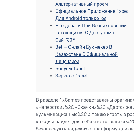
Альтернативный проем
Официальное Приложение 1xbet
Для Android только Ios
Что делать При Возникновении
касающихся С Доступом в
Сайт%3F
Bet — Онлайн Букмекер В
Казахстане С Официальной
Лицензией
Бонусы 1xbet
Зеркало 1xbet
В разделе 1xGames представлены оригина
«Наперстки»%2C «Скачки»%2C «Дартс» же д
кульминационные%2C а также играть в раз
каждый найдет для себя что-то главное%2
безопасную и надежную платформу дли он