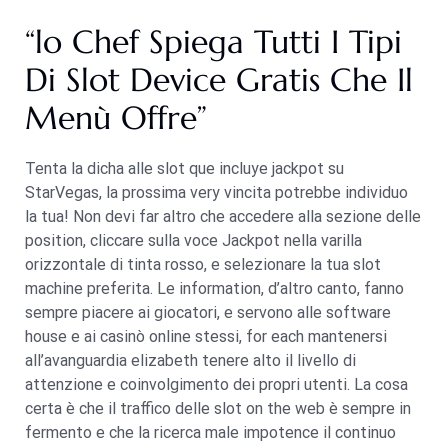
“lo Chef Spiega Tutti I Tipi
Di Slot Device Gratis Che Il
Menù Offre”
Tenta la dicha alle slot que incluye jackpot su
StarVegas, la prossima very vincita potrebbe individuo
la tua! Non devi far altro che accedere alla sezione delle
position, cliccare sulla voce Jackpot nella varilla
orizzontale di tinta rosso, e selezionare la tua slot
machine preferita. Le information, d’altro canto, fanno
sempre piacere ai giocatori, e servono alle software
house e ai casinò online stessi, for each mantenersi
all’avanguardia elizabeth tenere alto il livello di
attenzione e coinvolgimento dei propri utenti. La cosa
certa è che il traffico delle slot on the web è sempre in
fermento e che la ricerca male impotence il continuo