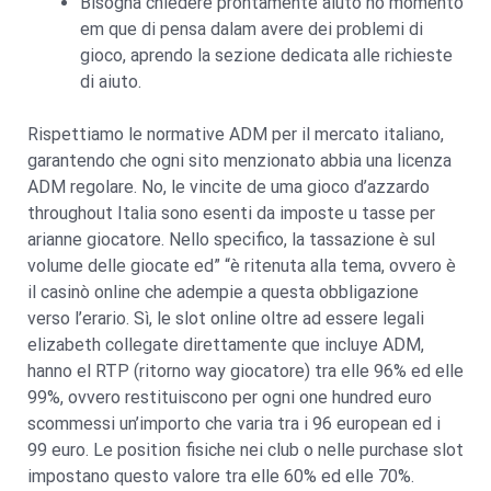
Bisogna chiedere prontamente aiuto no momento
em que di pensa dalam avere dei problemi di
gioco, aprendo la sezione dedicata alle richieste
di aiuto.
Rispettiamo le normative ADM per il mercato italiano,
garantendo che ogni sito menzionato abbia una licenza
ADM regolare. No, le vincite de uma gioco d’azzardo
throughout Italia sono esenti da imposte u tasse per
arianne giocatore. Nello specifico, la tassazione è sul
volume delle giocate ed” “è ritenuta alla tema, ovvero è
il casinò online che adempie a questa obbligazione
verso l’erario. Sì, le slot online oltre ad essere legali
elizabeth collegate direttamente que incluye ADM,
hanno el RTP (ritorno way giocatore) tra elle 96% ed elle
99%, ovvero restituiscono per ogni one hundred euro
scommessi un’importo che varia tra i 96 european ed i
99 euro. Le position fisiche nei club o nelle purchase slot
impostano questo valore tra elle 60% ed elle 70%.