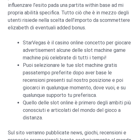
influenzare l’esito pada una partita within base ad mi
propria abilità specifica. Tutto ciò che è in mezzo degli
utenti risiede nella scelta dell’importo da scommettere
elizabeth di eventuali added bonus.
StarVegas è il casino online concetto per giocare
advertisement alcune delle slot machine game
machine più celebrate di tutti i tempi!
Puoi selezionare le tue slot machine gratis
passatempo preferite dopo aver base le
recensioni presenti sul nostro posizione e poi
giocarci in qualunque momento, dove vuoi, e su
qualunque supporto tu preferisca.
Quello delle slot online è primero degli ambiti più
conosciuti e articolati del mondo del gioco a
distanza.
Sul sito verranno pubblicate news, giochi, recensioni e