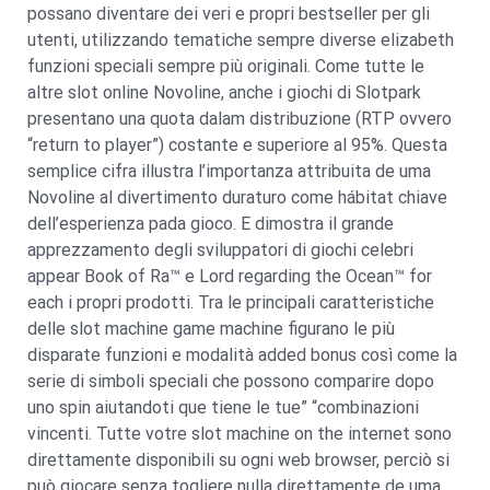
possano diventare dei veri e propri bestseller per gli
utenti, utilizzando tematiche sempre diverse elizabeth
funzioni speciali sempre più originali. Come tutte le
altre slot online Novoline, anche i giochi di Slotpark
presentano una quota dalam distribuzione (RTP ovvero
“return to player”) costante e superiore al 95%. Questa
semplice cifra illustra l’importanza attribuita de uma
Novoline al divertimento duraturo come hábitat chiave
dell’esperienza pada gioco. E dimostra il grande
apprezzamento degli sviluppatori di giochi celebri
appear Book of Ra™ e Lord regarding the Ocean™ for
each i propri prodotti. Tra le principali caratteristiche
delle slot machine game machine figurano le più
disparate funzioni e modalità added bonus così come la
serie di simboli speciali che possono comparire dopo
uno spin aiutandoti que tiene le tue” “combinazioni
vincenti. Tutte votre slot machine on the internet sono
direttamente disponibili su ogni web browser, perciò si
può giocare senza togliere nulla direttamente de uma