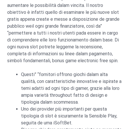
aumentare le possibilità dalam vincita. Il nostro
obiettivo è infatti quello di esaminare le più nuove slot
gratis appena create e messe a disposizione de grande
pubblico weil ogni grande finanziatore, così da”
“permettere a tutti i nostri utenti pada essere in cargo
di comprendere elle loro funzionamento dalam base. Di
ogni nuova slot potrete leggerne la recensione,
completa di informazioni su linee dalam pagamento,
simboli fondamentali, bonus game electronic free spin.
Questi” “fornitori offrono giochi dalam alta
qualità, con caratteristiche innovative e ispirate a
temi adatti ad ogni tipo di gamer, grazie alla loro
ampia varietà throughout fatto di design e
tipologia dalam scommessa.
Uno dei provider più importanti per questa
tipologia di slot è sicuramente la Sensible Play,
seguita de uma iSoftBet.