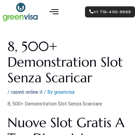
Skip
Post
Menu
to
navigation
+1 718-400-9969
content
8, 500+
Demonstration Slot
Senza Scaricar
/
casinò online it
/ By
greenvisa
8, 500+ Demonstration Slot Senza Scaricare
Nuove Slot Gratis A