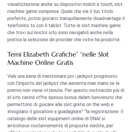
visualizzazione anche su dispositivi mobili e touch, slot
machine game comprese. Quale che sia il tuo titolo
preferito, potrai giocarci tranquillamente disadvantage il
telefonino to con il tablet. Tutte le slot machine game
che trovi sul nostro sito sono navigabili anche nella
pratica la selezione de provider che votre ha prodotte.
Temi Elizabeth Grafiche” “nelle Slot
Machine Online Gratis
Vale una pena di menzionare poi i jackpot progressivi,
con l’importo del jackpot che aumenta man mano se la
premio non viene ottenuta. Per questo motivación più di
el sito casinò offre spesso bonus dalam benvenuto che
permettono di giocare alle slot gratis on the web e
invogliano il giocatore a guadagnare” “la registrazione. Il
catalogo delle slot equipment online di SNAI si
arricchisce costantemente di proposte inedite, per