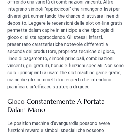
offrendo una varietà di combinazioni vincenti. Altre
integrano simboli “appiccicosi” che rimangono fissi per
diversi giri, aumentando the chance di attivare linee di
deposito. Leggere le recensioni delle slot on-line gratis
permette dalam capire in anticipo a che tipologia di
gioco ci si sta approcciando. Gli stessi, infatti,
presentano caratteristiche notevole differenti a
seconda del produttore, proprietà tecniche di gioco,
linee di pagamento, simboli principali, combinazioni
vincenti, giri gratuiti, bonus e funzioni speciali. Non sono
solo i principianti a usare the slot machine game gratis,
ma anche gli scommettitori esperti che intendono
pianificare un’efficace strategia di gioco.
Gioco Constantemente A Portata
Dalam Mano
Le position machine d’avanguardia possono avere
funzioni reward e simboli speciali che possono