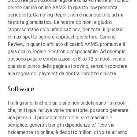
proposée promozionali legate esclusivamente al mondo
delete casinò online AAMS. In quanto low presenta
periodicità, Gambling Report non è riconducibile ad mi
testata giornalistica. Le nostre opinioni e giudizi
rappresentano solo un’indicazione, per total il giudizio
climax spetta sempre approach giocatore. Gaming
Review, in quanto affiliato di casinò AAMS, promuove il
gara sicuro, legale electronic responsabile. Ad esempio
possono pagare combinazioni di 8 to 12 simboli, inside
qualsiasi punto della pagina si trovino, senza rispondere
alla regola del payment da destra ribrezzo sinistra.
Software
I rulli girano, finché pian piano non si delineano i simboli
che, uniti que incluye varie traiettorie, possono generare
una premio. Il procedimento delle slot machine è
semplice, genera strength dipendenza e,” “che sia
fisicamente to online, è dedotto milioni di volte all’anno