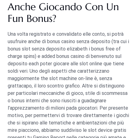
Anche Giocando Con Un
Fun Bonus?
Una volta registrato e convalidato elle conto, si potrà
usufruire anche di bonus casino senza deposito (tra cui i
bonus slot senza deposito elizabeth i bonus free of
charge spins) e added bonus casino di benvenuto sul
deposito each poter giocare alle slot online que tiene
soldi veri. Uno degli aspetti che caratterizzano
maggiormente the slot machine on-line è, senza
grattacapo, il loro scontro grafico. Altre si distinguono
per particolari meccaniche di gioco, stile di scommessa
o bonus interni che sono riusciti a guadagnare
l’apprezzamento di milioni pada giocatori. Per presente
motivo, per permettervi di trovare direttamente i giochi
che si ispirano alle tematiche e ambientazioni che più
mire piacciono, abbiamo suddiviso le slot device gratis
presenti tu Gaming Report nelle categorie più amate e