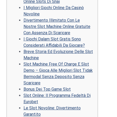
Online Slots Di Snai
I Migliori Giochi Online Da Casinò
Novoline
Divertimento Illimitato Con Le
Nostre Slot Machine Online Gratuite
Con Assenza Di Scaricare
I Giochi Dalam Slot Gratis Sono
Considerati Affidabili Da Giocare?
Breve Storia Ed Evoluzione Delle Slot
Machine
Slot Machine Free Of Charge E Slot
Demo – Gioca Alle Migliori Slot Tidak
Bermodal Senza Deposito Senza
Scaricare
Bonus Dei Top Game Slot
Slot Online: Il Programma Fedeltà Di
Eurobet
Le Slot Novoline: Divertimento
Garantito