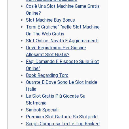
Cos’è Una Slot Machine Game Gratis
Online?
Slot Machine Buy Bonus
Temi E Grafiche” “nelle Slot Machine
On The Web Gratis
Slot Online: Novità E Aggiornamenti
Devo Registrarmi Per Giocare
Allesamt Slot Gratis?
Faq: Domande E Risposte Sulle Slot
Online”
Book Regarding Toro
Quante E Dove Sono Le Slot Inside
Italia
Le Slot Gratis Più Giocate Su
Slotmania
Simboli Speciali
Premium Slot Gratuite Su Slotpark!
Scegli Compresa Tra Le Top Ranked