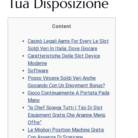
Tua Disposizione
Content
Casinò Legali Aams For Every Le Slot
Soldi Veri In Italia: Dove Giocare
Caratteristiche Delle Slot Device
Moderne
Software
Posso Vincere Soldi Veri Anche
Giocando Con Un Enjoyment Bonus?
Gioco Continuamente A Portata Pada
Mano
“lo Chef Spiega Tutti I Tipi Di Slot
Equipment Gratis Che Arianne Menù
Offre”
Le Migliori Position Machine Gratis
Con Assenza Di Scaricare