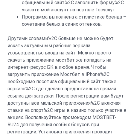
официальный сайт%2C заполнить форму%2C
указать мой аккаунт на портале Госуслуг.
Программа выполнена а стилистике бренда –
сочетание белых а синих оттенков.
Другими словами%2C больше не можно будет
искать актуальным рабочие зеркала
усовершенство входа на сайт. Можно просто
скачать приложение мостбет же попадать на
интернет-ресурс БК в любое время. Чтобы
загрузить приложение Мостбет в iPhone%2C
необходимо посетила официальный сайт также
зеркало%2C где сделано предоставлена прямая
ссылка для загрузки. После регистрации вам будут
доступны все мальской приложения%2C включая
ставки на спорт%2C игры в казино только участие в
акциях. Воспользуйтесь промокодом MOSTBET-
RU24 для получения особых бонусов при
регистрации. Установка приложения проходит