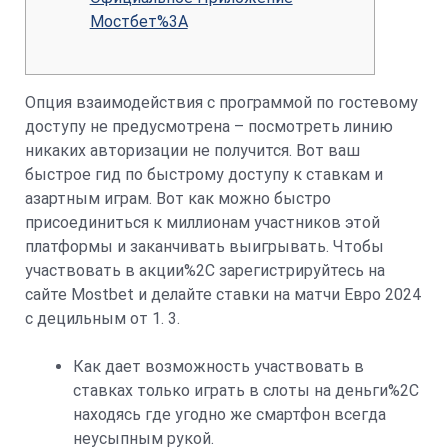
Мостбет%3A
Опция взаимодействия с программой по гостевому
доступу не предусмотрена – посмотреть линию
никаких авторизации не получится. Вот ваш
быстрое гид по быстрому доступу к ставкам и
азартным играм. Вот как можно быстро
присоединиться к миллионам участников этой
платформы и заканчивать выигрывать. Чтобы
участвовать в акции%2C зарегистрируйтесь на
сайте Mostbet и делайте ставки на матчи Евро 2024
с децильным от 1. 3.
Как дает возможность участвовать в
ставках только играть в слоты на деньги%2C
находясь где угодно же смартфон всегда
неусыпным рукой.