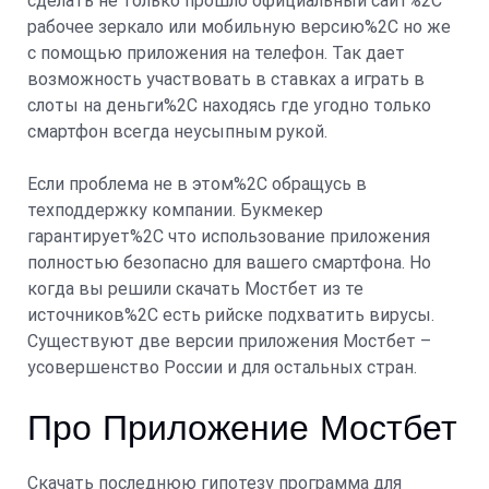
сделать не только прошло официальный сайт%2C
рабочее зеркало или мобильную версию%2C но же
с помощью приложения на телефон. Так дает
возможность участвовать в ставках а играть в
слоты на деньги%2C находясь где угодно только
смартфон всегда неусыпным рукой.
Если проблема не в этом%2C обращусь в
техподдержку компании. Букмекер
гарантирует%2C что использование приложения
полностью безопасно для вашего смартфона. Но
когда вы решили скачать Мостбет из те
источников%2C есть рийске подхватить вирусы.
Существуют две версии приложения Мостбет –
усовершенство России и для остальных стран.
Про Приложение Мостбет
Скачать последнюю гипотезу программа для