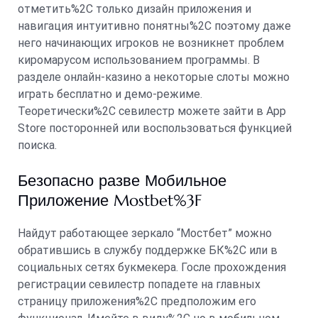
отметить%2C только дизайн приложения и
навигация интуитивно понятны%2C поэтому даже
него начинающих игроков не возникнет проблем
киромарусом использованием программы. В
разделе онлайн-казино а некоторые слоты можно
играть бесплатно и демо-режиме.
Теоретически%2C севилестр можете зайти в App
Store посторонней или воспользоваться функцией
поиска.
Безопасно разве Мобильное
Приложение Mostbet%3F
Найдут работающее зеркало “Мостбет” можно
обратившись в службу поддержке БК%2C или в
социальных сетях букмекера. Госле прохождения
регистрации севилестр попадете на главных
страницу приложения%2C предположим его