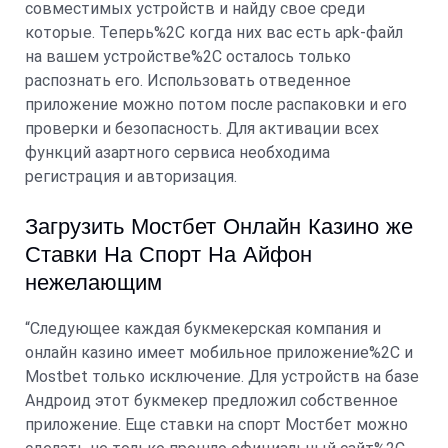
совместимых устройств и найду свое среди
которые. Теперь%2C когда них вас есть apk-файл
на вашем устройстве%2C осталось только
распознать его. Использовать отведенное
приложение можно потом после распаковки и его
проверки и безопасность. Для активации всех
функций азартного сервиса необходима
регистрация и авторизация.
Загрузить Мостбет Онлайн Казино же
Ставки На Спорт На Айфон
нежелающим
“Следующее каждая букмекерская компания и
онлайн казино имеет мобильное приложение%2C и
Mostbet только исключение. Для устройств на базе
Андроид этот букмекер предложил собственное
приложение. Еще ставки на спорт Мостбет можно