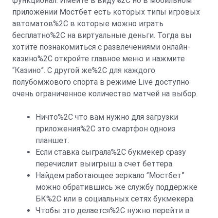
функционал. Имейте в виду%2C но в мобильном
приложении Мостбет есть которых типы игровых
автоматов%2C в которые можно играть
бесплатно%2C на виртуальные деньги. Тогда вы
хотите познакомиться с развлечениями онлайн-
казино%2C откройте главное меню и нажмите
“Казино”. С другой же%2C для каждого
полубомжового спорта в режиме Live доступно
очень ограниченное количество матчей на выбор.
Ничто%2C что вам нужно для загрузки
приложения%2C это смартфон одноиз
планшет.
Если ставка сыграла%2C букмекер сразу
перечислит выигрыш а счет беттера.
Найдем работающее зеркало “Мостбет”
можно обратившись же службу поддержке
БК%2C или в социальных сетях букмекера.
Чтобы это делается%2C нужно перейти в