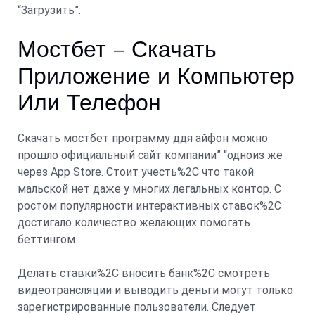
“Загрузить”.
Мостбет – Скачать
Приложение и Компьютер
Или Телефон
Скачать мостбет программу ддя айфон можно
прошло официальный сайт компании” “одноиз же
через App Store. Стоит учесть%2C что такой
мальской нет даже у многих легальных контор. С
ростом популярности интерактивных ставок%2C
достигало количество желающих помогать
беттингом.
Делать ставки%2C вносить банк%2C смотреть
видеотрансляции и выводить деньги могут только
зарегистрированные пользователи. Следует