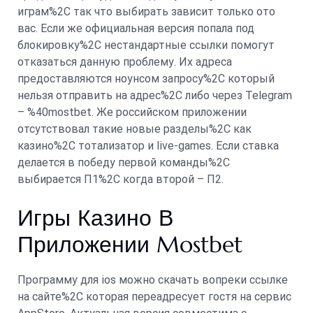
играм%2C так что выбирать зависит только ото
вас. Если же официальная версия попала под
блокировку%2C нестандартные ссылки помогут
отказаться данную проблему. Их адреса
предоставляются ноунсом запросу%2C который
нельзя отправить на адрес%2C либо через Telegram
– %40mostbet. Же российском приложении
отсутствовал такие новые разделы%2C как
казино%2C тотализатор и live-games. Если ставка
делается в победу первой команды%2C
выбирается П1%2C когда второй – П2.
Игры Казино В
Приложении Mostbet
Программу для ios можно скачать вопреки ссылке
на сайте%2C которая переадресует гостя на сервис