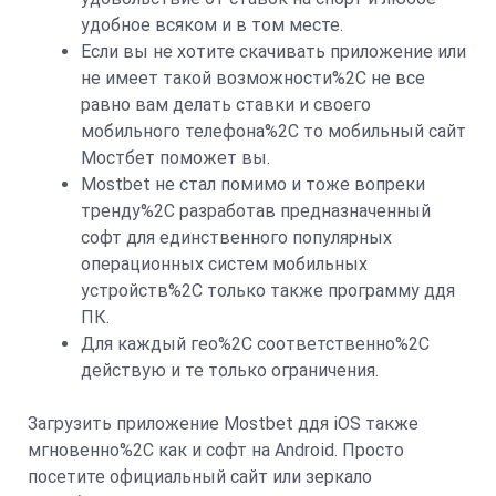
удобное всяком и в том месте.
Если вы не хотите скачивать приложение или
не имеет такой возможности%2C не все
равно вам делать ставки и своего
мобильного телефона%2C то мобильный сайт
Мостбет поможет вы.
Mostbet не стал помимо и тоже вопреки
тренду%2C разработав предназначенный
софт для единственного популярных
операционных систем мобильных
устройств%2C только также программу ддя
ПК.
Для каждый гео%2C соответственно%2C
действую и те только ограничения.
Загрузить приложение Mostbet ддя iOS также
мгновенно%2C как и софт на Android. Просто
посетите официальный сайт или зеркало