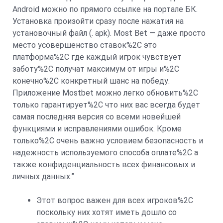
Android можно по прямого ссылке на портале БК.
Установка произойти сразу после нажатия на
установочный файл (. apk). Most Bet — даже просто
место усовершенство ставок%2C это
платформа%2C где каждый игрок чувствует
заботу%2C получат максимум от игры и%2C
конечно%2C конкретный шанс на победу.
Приложение Mostbet можно легко обновить%2C
только гарантирует%2C что них вас всегда будет
самая последняя версия со всеми новейшей
функциями и исправлениями ошибок. Кроме
только%2C очень важно условием безопасность и
надежность используемого способа оплате%2C а
также конфиденциальность всех финансовых и
личных данных.”
Этот вопрос важен для всех игроков%2C
поскольку них хотят иметь дошло со