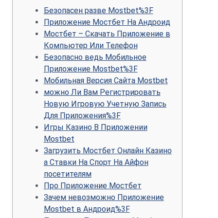
Безопасен разве Mostbet%3F
Приложение Мостбет На Андроид
Мостбет – Скачать Приложение в
Компьютер Или Телефон
Безопасно ведь Мобильное
Приложение Mostbet%3F
Мобильная Версия Сайта Mostbet
можно Ли Вам Регистрировать
Новую Игровую Учетную Запись
Для Приложения%3F
Игры Казино В Приложении
Mostbet
Загрузить Мостбет Онлайн Казино
а Ставки На Спорт На Айфон
посетителям
Про Приложение Мостбет
Зачем невозможно Приложение
Mostbet в Андроид%3F